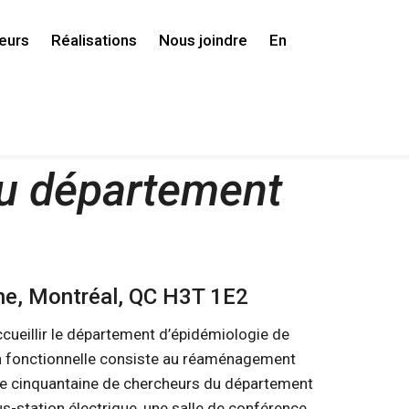
eurs
Réalisations
Nous joindre
En
 département
ne, Montréal, QC H3T 1E2
ccueillir le département d’épidémiologie de
ion fonctionnelle consiste au réaménagement
une cinquantaine de chercheurs du département
s-station électrique, une salle de conférence