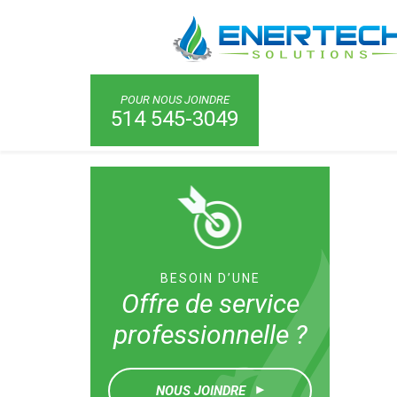
Énertech Solutions
Nos réalisations
Réaménag
POUR NOUS JOINDRE
514 545-3049
BESOIN D’UNE
Offre de service
professionnelle ?
NOUS JOINDRE