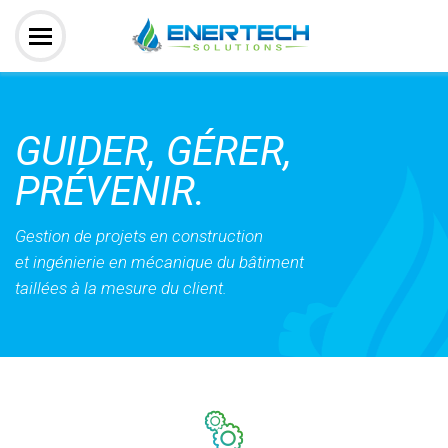
GUIDER, GÉRER,
PRÉVENIR.
Gestion de projets en construction
et ingénierie en mécanique du bâtiment
taillées à la mesure du client.